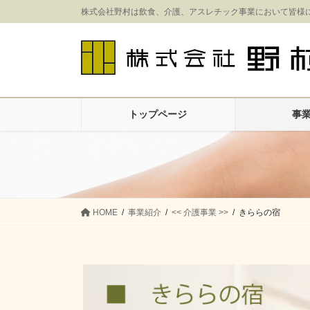
コ
ナ
株式会社野村は飲食、介護、アスレチック事業において皆様
ン
ビ
テ
ゲ
ン
ー
ツ
シ
に
ョ
移
ン
トップページ
事
動
に
移
動
HOME
事業紹介
<< 介護事業 >>
きららの宿